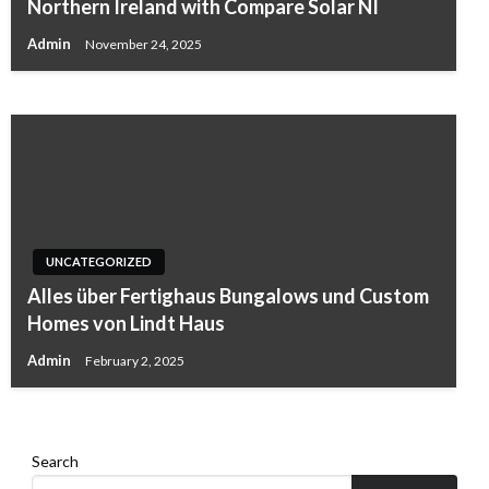
Sipping Comfort in the City, A Deep Look at
Northern Ireland with Compare Solar NI
Chai Toronto
Admin
November 24, 2025
Admin
December 3, 2025
UNCATEGORIZED
UNCATEGORIZED
Alles über Fertighaus Bungalows und Custom
Steel Frame Pergolas, The Modern Outdoor
Homes von Lindt Haus
Upgrade Homeowners Love
Admin
February 2, 2025
Admin
December 1, 2025
Search