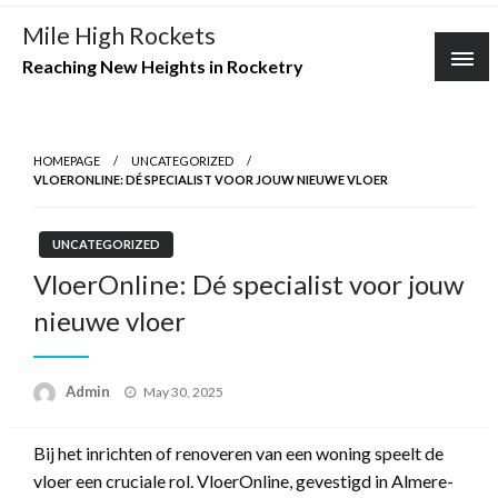
Skip
Mile High Rockets
to
Reaching New Heights in Rocketry
content
HOMEPAGE
UNCATEGORIZED
VLOERONLINE: DÉ SPECIALIST VOOR JOUW NIEUWE VLOER
UNCATEGORIZED
VloerOnline: Dé specialist voor jouw
nieuwe vloer
Posted
Admin
May 30, 2025
on
Bij het inrichten of renoveren van een woning speelt de
vloer een cruciale rol. VloerOnline, gevestigd in Almere-