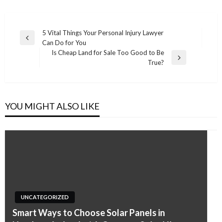
Post
5 Vital Things Your Personal Injury Lawyer
Previous
Can Do for You
navigation
Post
Is Cheap Land for Sale Too Good to Be
Next
True?
Post
YOU MIGHT ALSO LIKE
UNCATEGORIZED
UNCATEGORIZED
Smart Ways to Choose Solar Panels in